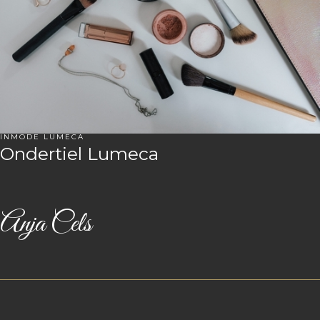
INMODE LUMECA
Ondertiel Lumeca
Anja Cels