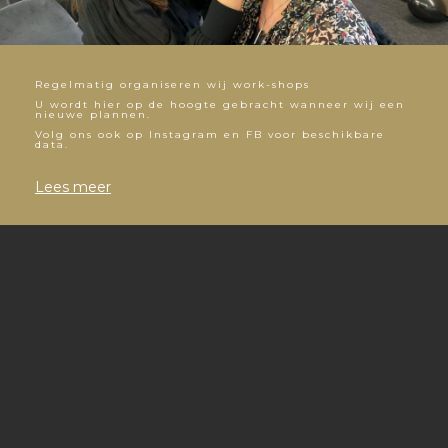
Regelmatig organiseren wij work-shops
U wordt hier op de hoogte gebracht wanneer wij een
nieuwe plannen.
Volg ons ook op Instagram en FB voor beschikbare
data.
Lees meer