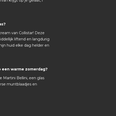
an krijgt op je gelaat, i
as?
cream van Collistar! Deze
dellijk liftend en langdurig
mijn huid elke dag helder en
 op een warme zomerdag?
e Martini Bellini, een glas
erse muntblaadjes en