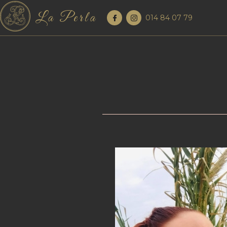
La Perla
014 84 07 79