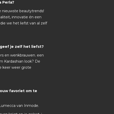
 Perla?
de nieuwste beautytrends!
aliteit, innovatie én een
ie we het liefst van al zelf
ef je zelf het liefst?
rs en wenkbrauwen. een
Kim Kardashian look? De
e keer weer grote
jouw favoriet om te
 Lumecca van Inmode.