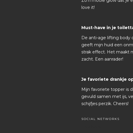
Zo'n mooie glow dat je erv
love it!
Must-have in je toilett
De anti-age lifting body 
geeft mijn huid een onmid
strak effect. Het maakt 
zacht. Een aanrader!
Je favoriete drankje
Mijn favoriete topper is d
gevuld samen met ijs, v
schijfjes perzik. Cheers!
SOCIAL NETWORKS
Facebook